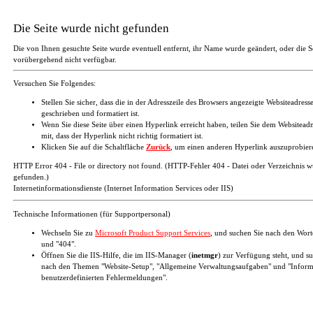
Die Seite wurde nicht gefunden
Die von Ihnen gesuchte Seite wurde eventuell entfernt, ihr Name wurde geändert, oder die Se
vorübergehend nicht verfügbar.
Versuchen Sie Folgendes:
Stellen Sie sicher, dass die in der Adresszeile des Browsers angezeigte Websiteadresse
geschrieben und formatiert ist.
Wenn Sie diese Seite über einen Hyperlink erreicht haben, teilen Sie dem Websiteadm
mit, dass der Hyperlink nicht richtig formatiert ist.
Klicken Sie auf die Schaltfläche
Zurück
, um einen anderen Hyperlink auszuprobier
HTTP Error 404 - File or directory not found. (HTTP-Fehler 404 - Datei oder Verzeichnis w
gefunden.)
Internetinformationsdienste (Internet Information Services oder IIS)
Technische Informationen (für Supportpersonal)
Wechseln Sie zu
Microsoft Product Support Services
, und suchen Sie nach den Wor
und "404".
Öffnen Sie die IIS-Hilfe, die im IIS-Manager (
inetmgr
) zur Verfügung steht, und s
nach den Themen "Website-Setup", "Allgemeine Verwaltungsaufgaben" und "Inform
benutzerdefinierten Fehlermeldungen".