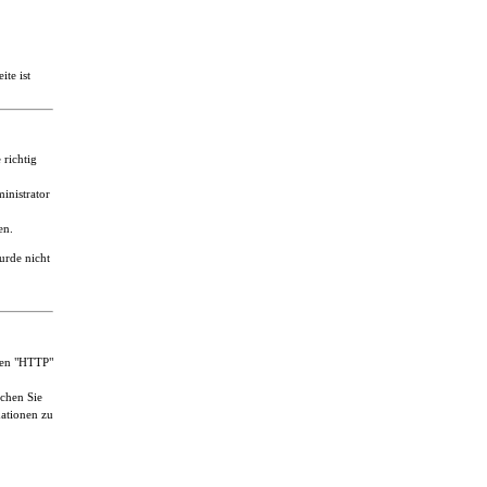
ite ist
 richtig
inistrator
en.
urde nicht
ten "HTTP"
uchen Sie
ationen zu