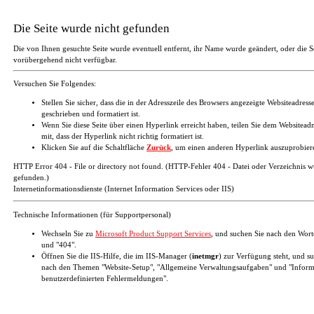
Die Seite wurde nicht gefunden
Die von Ihnen gesuchte Seite wurde eventuell entfernt, ihr Name wurde geändert, oder die Se
vorübergehend nicht verfügbar.
Versuchen Sie Folgendes:
Stellen Sie sicher, dass die in der Adresszeile des Browsers angezeigte Websiteadresse
geschrieben und formatiert ist.
Wenn Sie diese Seite über einen Hyperlink erreicht haben, teilen Sie dem Websiteadm
mit, dass der Hyperlink nicht richtig formatiert ist.
Klicken Sie auf die Schaltfläche
Zurück
, um einen anderen Hyperlink auszuprobier
HTTP Error 404 - File or directory not found. (HTTP-Fehler 404 - Datei oder Verzeichnis w
gefunden.)
Internetinformationsdienste (Internet Information Services oder IIS)
Technische Informationen (für Supportpersonal)
Wechseln Sie zu
Microsoft Product Support Services
, und suchen Sie nach den Wor
und "404".
Öffnen Sie die IIS-Hilfe, die im IIS-Manager (
inetmgr
) zur Verfügung steht, und s
nach den Themen "Website-Setup", "Allgemeine Verwaltungsaufgaben" und "Inform
benutzerdefinierten Fehlermeldungen".