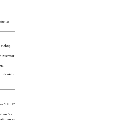
ite ist
 richtig
inistrator
en.
urde nicht
ten "HTTP"
uchen Sie
ationen zu