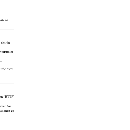
ite ist
 richtig
inistrator
en.
urde nicht
ten "HTTP"
uchen Sie
ationen zu