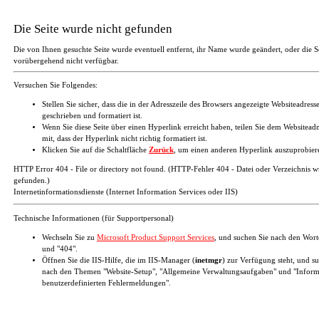
Die Seite wurde nicht gefunden
Die von Ihnen gesuchte Seite wurde eventuell entfernt, ihr Name wurde geändert, oder die Se
vorübergehend nicht verfügbar.
Versuchen Sie Folgendes:
Stellen Sie sicher, dass die in der Adresszeile des Browsers angezeigte Websiteadresse
geschrieben und formatiert ist.
Wenn Sie diese Seite über einen Hyperlink erreicht haben, teilen Sie dem Websiteadm
mit, dass der Hyperlink nicht richtig formatiert ist.
Klicken Sie auf die Schaltfläche
Zurück
, um einen anderen Hyperlink auszuprobier
HTTP Error 404 - File or directory not found. (HTTP-Fehler 404 - Datei oder Verzeichnis w
gefunden.)
Internetinformationsdienste (Internet Information Services oder IIS)
Technische Informationen (für Supportpersonal)
Wechseln Sie zu
Microsoft Product Support Services
, und suchen Sie nach den Wor
und "404".
Öffnen Sie die IIS-Hilfe, die im IIS-Manager (
inetmgr
) zur Verfügung steht, und s
nach den Themen "Website-Setup", "Allgemeine Verwaltungsaufgaben" und "Inform
benutzerdefinierten Fehlermeldungen".