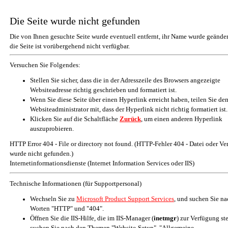
Die Seite wurde nicht gefunden
Die von Ihnen gesuchte Seite wurde eventuell entfernt, ihr Name wurde geänder
die Seite ist vorübergehend nicht verfügbar.
Versuchen Sie Folgendes:
Stellen Sie sicher, dass die in der Adresszeile des Browsers angezeigte
Websiteadresse richtig geschrieben und formatiert ist.
Wenn Sie diese Seite über einen Hyperlink erreicht haben, teilen Sie de
Websiteadministrator mit, dass der Hyperlink nicht richtig formatiert ist.
Klicken Sie auf die Schaltfläche
Zurück
, um einen anderen Hyperlink
auszuprobieren.
HTTP Error 404 - File or directory not found. (HTTP-Fehler 404 - Datei oder Ve
wurde nicht gefunden.)
Internetinformationsdienste (Internet Information Services oder IIS)
Technische Informationen (für Supportpersonal)
Wechseln Sie zu
Microsoft Product Support Services
, und suchen Sie n
Worten "HTTP" und "404".
Öffnen Sie die IIS-Hilfe, die im IIS-Manager (
inetmgr
) zur Verfügung st
suchen Sie nach den Themen "Website-Setup", "Allgemeine