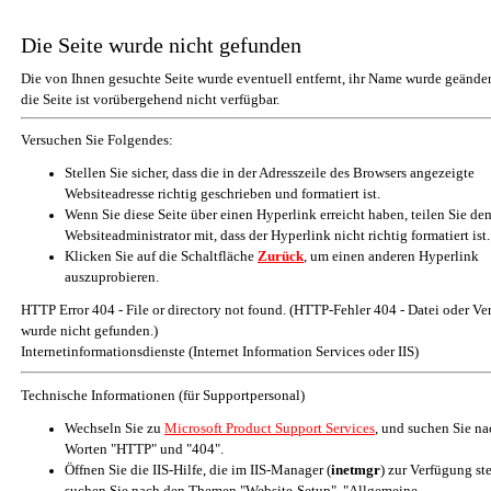
Die Seite wurde nicht gefunden
Die von Ihnen gesuchte Seite wurde eventuell entfernt, ihr Name wurde geänder
die Seite ist vorübergehend nicht verfügbar.
Versuchen Sie Folgendes:
Stellen Sie sicher, dass die in der Adresszeile des Browsers angezeigte
Websiteadresse richtig geschrieben und formatiert ist.
Wenn Sie diese Seite über einen Hyperlink erreicht haben, teilen Sie de
Websiteadministrator mit, dass der Hyperlink nicht richtig formatiert ist.
Klicken Sie auf die Schaltfläche
Zurück
, um einen anderen Hyperlink
auszuprobieren.
HTTP Error 404 - File or directory not found. (HTTP-Fehler 404 - Datei oder Ve
wurde nicht gefunden.)
Internetinformationsdienste (Internet Information Services oder IIS)
Technische Informationen (für Supportpersonal)
Wechseln Sie zu
Microsoft Product Support Services
, und suchen Sie n
Worten "HTTP" und "404".
Öffnen Sie die IIS-Hilfe, die im IIS-Manager (
inetmgr
) zur Verfügung st
suchen Sie nach den Themen "Website-Setup", "Allgemeine