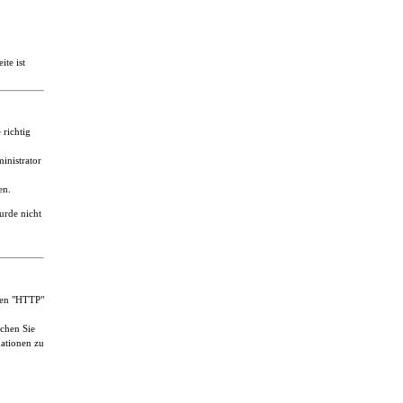
ite ist
 richtig
inistrator
en.
urde nicht
ten "HTTP"
uchen Sie
ationen zu