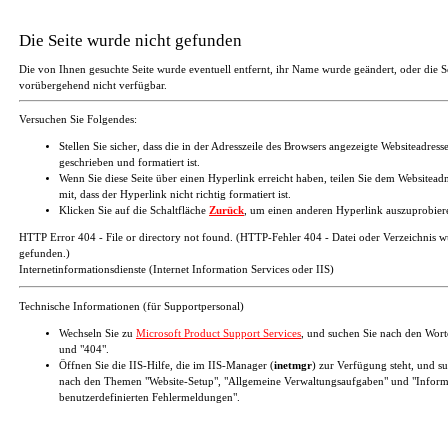
Die Seite wurde nicht gefunden
Die von Ihnen gesuchte Seite wurde eventuell entfernt, ihr Name wurde geändert, oder die Se
vorübergehend nicht verfügbar.
Versuchen Sie Folgendes:
Stellen Sie sicher, dass die in der Adresszeile des Browsers angezeigte Websiteadresse
geschrieben und formatiert ist.
Wenn Sie diese Seite über einen Hyperlink erreicht haben, teilen Sie dem Websiteadm
mit, dass der Hyperlink nicht richtig formatiert ist.
Klicken Sie auf die Schaltfläche
Zurück
, um einen anderen Hyperlink auszuprobier
HTTP Error 404 - File or directory not found. (HTTP-Fehler 404 - Datei oder Verzeichnis w
gefunden.)
Internetinformationsdienste (Internet Information Services oder IIS)
Technische Informationen (für Supportpersonal)
Wechseln Sie zu
Microsoft Product Support Services
, und suchen Sie nach den Wor
und "404".
Öffnen Sie die IIS-Hilfe, die im IIS-Manager (
inetmgr
) zur Verfügung steht, und s
nach den Themen "Website-Setup", "Allgemeine Verwaltungsaufgaben" und "Inform
benutzerdefinierten Fehlermeldungen".