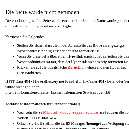
Die Seite wurde nicht gefunden
Die von Ihnen gesuchte Seite wurde eventuell entfernt, ihr Name wurde geänder
die Seite ist vorübergehend nicht verfügbar.
Versuchen Sie Folgendes:
Stellen Sie sicher, dass die in der Adresszeile des Browsers angezeigte
Websiteadresse richtig geschrieben und formatiert ist.
Wenn Sie diese Seite über einen Hyperlink erreicht haben, teilen Sie de
Websiteadministrator mit, dass der Hyperlink nicht richtig formatiert ist.
Klicken Sie auf die Schaltfläche
Zurück
, um einen anderen Hyperlink
auszuprobieren.
HTTP Error 404 - File or directory not found. (HTTP-Fehler 404 - Datei oder Ve
wurde nicht gefunden.)
Internetinformationsdienste (Internet Information Services oder IIS)
Technische Informationen (für Supportpersonal)
Wechseln Sie zu
Microsoft Product Support Services
, und suchen Sie n
Worten "HTTP" und "404".
Öffnen Sie die IIS-Hilfe, die im IIS-Manager (
inetmgr
) zur Verfügung st
suchen Sie nach den Themen "Website-Setup", "Allgemeine